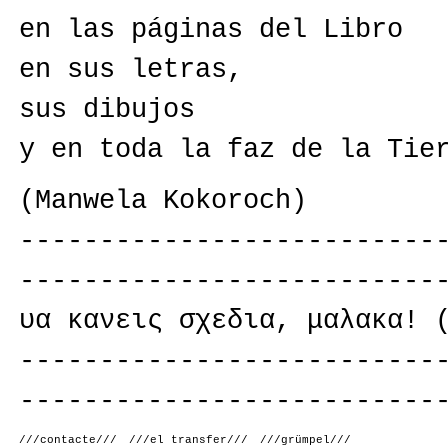
en las páginas del Libro
en sus letras,
sus dibujos
y en toda la faz de la Tie
(Manwela Kokoroch)
--------------------------
--------------------------
υα κανεις σχεδια, μαλακα! 
--------------------------
--------------------------
///contacte///
///el transfer///
///grümpel///