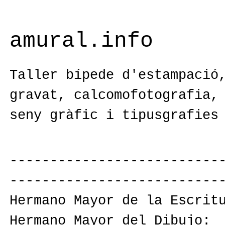
amural.info
Taller bípede d'estampació
gravat, calcomofotografia,
seny gràfic i tipusgrafies
--------------------------
--------------------------
Hermano Mayor de la Escrit
Hermano Mayor del Dibujo: