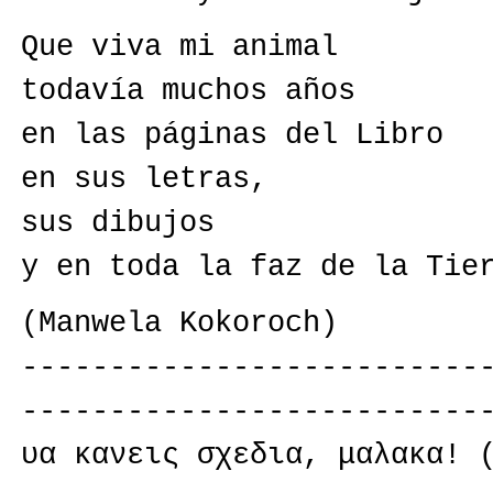
Que viva mi animal
todavía muchos años
en las páginas del Libro
en sus letras,
sus dibujos
y en toda la faz de la Tie
(Manwela Kokoroch)
--------------------------
--------------------------
υα κανεις σχεδια, μαλακα! 