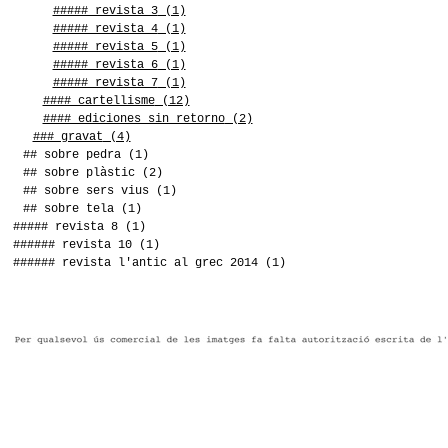
##### revista 3
(1)
##### revista 4
(1)
##### revista 5
(1)
##### revista 6
(1)
##### revista 7
(1)
#### cartellisme
(12)
#### ediciones sin retorno
(2)
### gravat
(4)
## sobre pedra
(1)
## sobre plàstic
(2)
## sobre sers vius
(1)
## sobre tela
(1)
##### revista 8
(1)
###### revista 10
(1)
###### revista l'antic al grec 2014
(1)