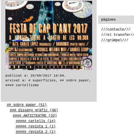
categories
pàgines
# superfícies
(143)
///contacte///
## sobre asfalt
(3)
///el transfer/
## sobre canyes
(2)
///grümpel///
## sobre cartró
(2)
## sobre ceràmica
(24)
## sobre ciment
(2)
## sobre cuir
(1)
## sobre DM
(2)
## sobre fusta
(14)
publicat a: 26/09/2017 18:09.
publicat a: 05/05/2019 10:23.
## sobre lona
(3)
arxivat a:
# superfícies
,
## sobre paper
,
arxivat a:
# superfícies
,
## sobre paper
,
## sobre marbre
(2)
#### cartellisme
### disseny gràfic
,
#### ANTICTEATRE
,
## sobre metacrilat
(4)
#### cartellisme
## sobre metall
(4)
## sobre mur
(27)
## sobre paper
(51)
### disseny gràfic
(46)
#### ANTICTEATRE
(33)
##### cartells
(14)
##### revista 1
(1)
##### revista 2
(1)