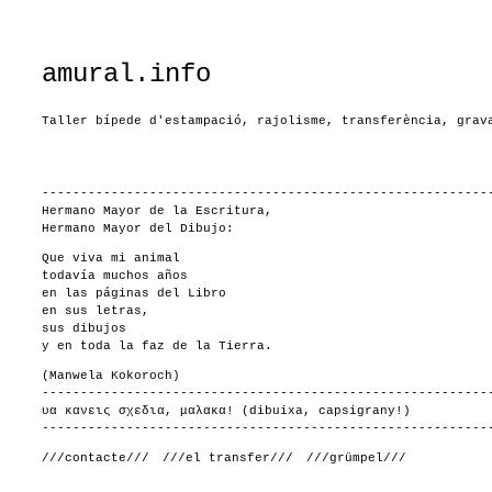
amural.info
Taller bípede d'estampació, rajolisme, transferència, grav
----------------------------------------------------------
Hermano Mayor de la Escritura,
Hermano Mayor del Dibujo:
Que viva mi animal
todavía muchos años
en las páginas del Libro
en sus letras,
sus dibujos
y en toda la faz de la Tierra.
(Manwela Kokoroch)
----------------------------------------------------------
υα κανεις σχεδια, μαλακα! (dibuixa, capsigrany!)
----------------------------------------------------------
///contacte///
///el transfer///
///grümpel///