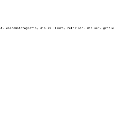
at, calcomofotografia, dibuix lliure, retolisme, dis-seny gràfic
-----------------------------------------
-----------------------------------------
-----------------------------------------