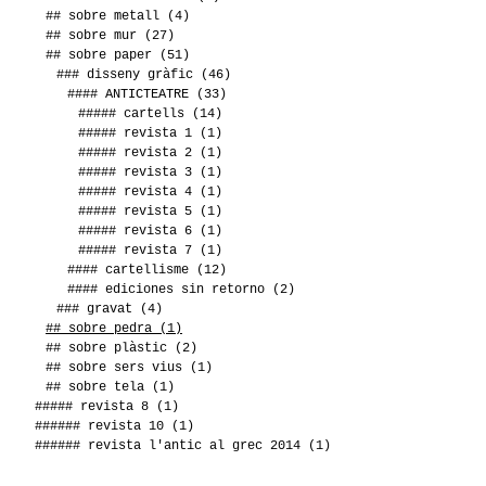
## sobre metall
(4)
## sobre mur
(27)
## sobre paper
(51)
### disseny gràfic
(46)
#### ANTICTEATRE
(33)
##### cartells
(14)
##### revista 1
(1)
##### revista 2
(1)
##### revista 3
(1)
##### revista 4
(1)
##### revista 5
(1)
##### revista 6
(1)
##### revista 7
(1)
#### cartellisme
(12)
#### ediciones sin retorno
(2)
### gravat
(4)
## sobre pedra
(1)
## sobre plàstic
(2)
## sobre sers vius
(1)
## sobre tela
(1)
##### revista 8
(1)
###### revista 10
(1)
###### revista l'antic al grec 2014
(1)