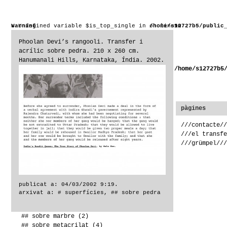
Warning
: Undefined variable $is_top_single in
/home/s12727b5/public
on line
90
Phoolan Devi’s rangooli. Transfer i
acrílic sobre pedra. 210 x 260 cm.
Hanumanali Hills, Karnataka, Índia. 2002.
Warning
: Undefined variable $is_top_single in
/home/s12727b5
categories
pàgines
# superfícies
(143)
///contacte//
## sobre asfalt
(3)
///el transfe
## sobre canyes
(2)
///grümpel///
## sobre cartró
(2)
## sobre ceràmica
(24)
## sobre ciment
(2)
## sobre cuir
(1)
publicat a: 04/03/2002 9:19.
## sobre DM
(2)
arxivat a:
# superfícies
,
## sobre pedra
## sobre fusta
(14)
## sobre lona
(3)
## sobre marbre
(2)
## sobre metacrilat
(4)