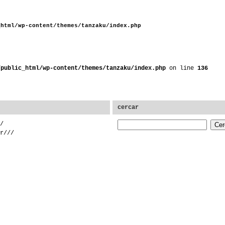
_html/wp-content/themes/tanzaku/index.php
/public_html/wp-content/themes/tanzaku/index.php
on line
136
cercar
/
r///