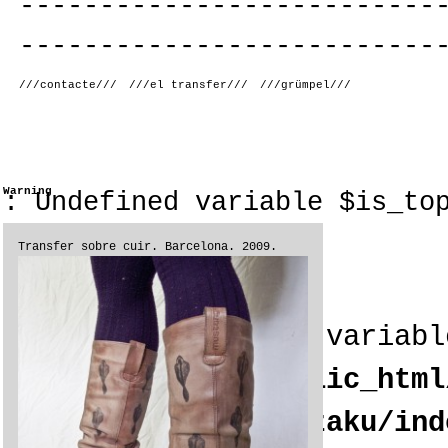
--------------------------
--------------------------
///contacte///
///el transfer///
///grümpel///
Warning
: Undefined variable $is_to
Transfer sobre cuir. Barcelona. 2009.
Warning
: Undefined variabl
/home/s12727b5/public_html
content/themes/tanzaku/ind