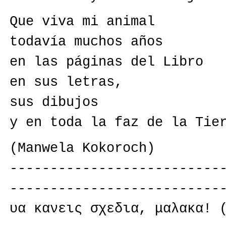
Que viva mi animal
todavía muchos años
en las páginas del Libro
en sus letras,
sus dibujos
y en toda la faz de la Tie
(Manwela Kokoroch)
--------------------------
--------------------------
υα κανεις σχεδια, μαλακα! 