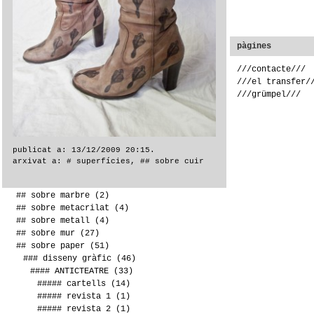
categories
pàgines
# superfícies
(143)
///contacte///
## sobre asfalt
(3)
///el transfer/
## sobre canyes
(2)
///grümpel///
## sobre cartró
(2)
## sobre ceràmica
(24)
## sobre ciment
(2)
## sobre cuir
(1)
publicat a: 13/12/2009 20:15.
## sobre DM
(2)
arxivat a:
# superfícies
,
## sobre cuir
## sobre fusta
(14)
## sobre lona
(3)
## sobre marbre
(2)
## sobre metacrilat
(4)
## sobre metall
(4)
## sobre mur
(27)
## sobre paper
(51)
### disseny gràfic
(46)
#### ANTICTEATRE
(33)
##### cartells
(14)
##### revista 1
(1)
##### revista 2
(1)