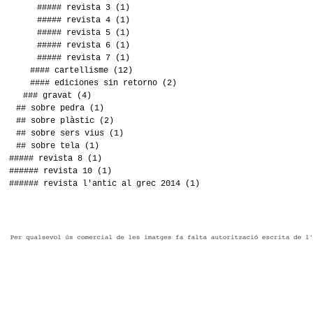
##### revista 3
(1)
##### revista 4
(1)
##### revista 5
(1)
##### revista 6
(1)
##### revista 7
(1)
#### cartellisme
(12)
#### ediciones sin retorno
(2)
### gravat
(4)
## sobre pedra
(1)
## sobre plàstic
(2)
## sobre sers vius
(1)
## sobre tela
(1)
##### revista 8
(1)
###### revista 10
(1)
###### revista l'antic al grec 2014
(1)