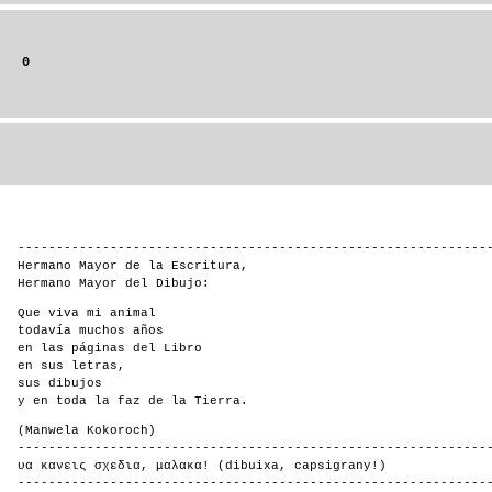
0
-------------------------------------------------------------
Hermano Mayor de la Escritura,
Hermano Mayor del Dibujo:
Que viva mi animal
todavía muchos años
en las páginas del Libro
en sus letras,
sus dibujos
y en toda la faz de la Tierra.
(Manwela Kokoroch)
-------------------------------------------------------------
υα κανεις σχεδια, μαλακα! (dibuixa, capsigrany!)
-------------------------------------------------------------