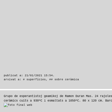
publicat a: 21/01/2021 15:54.
arxivat a:
# superfícies
,
## sobre ceràmica
Grupo de esperantistoj geamikoj de Ramon Duran Mas. 24 rajole
ceràmics cuits a 930ºC i esmaltats a 1050ºC. 80 x 120 cm. Bar