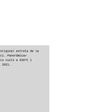
 original extreta de la
ici. Panorámica»
ics cuits a 930ºC i
a 2021.