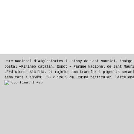
Parc Nacional d’Aigüestortes i Estany de Sant Maurici, imatge
postal «Pirineo catalán. Espot – Parque Nacional de Sant Maur
d’Ediciones Sicilia. 21 rajoles amb transfer i pigments ceràm
esmaltats a 1050ºC. 60 x 126,5 cm. Cuina particular, Barcelon