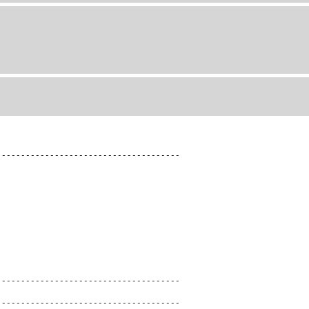
--------------------------------------
--------------------------------------
--------------------------------------