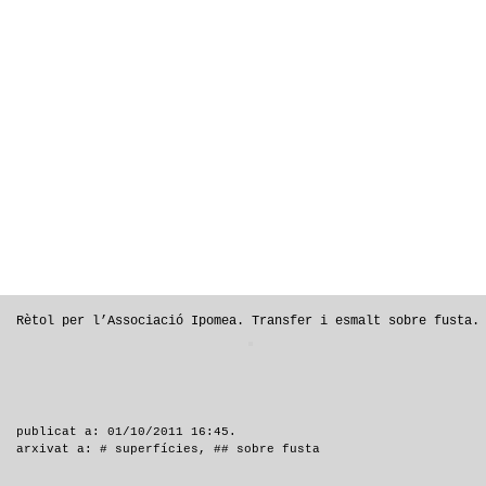
Rètol per l’Associació Ipomea. Transfer i esmalt sobre fusta.
publicat a: 01/10/2011 16:45.
arxivat a:
# superfícies
,
## sobre fusta