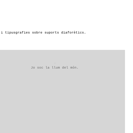
 i tipusgrafies sobre suports diaforètics.
Jo soc la llum del món.