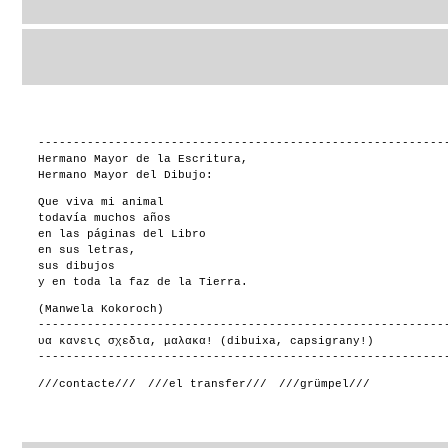
----------------------------------------------------------
Hermano Mayor de la Escritura,
Hermano Mayor del Dibujo:
Que viva mi animal
todavía muchos años
en las páginas del Libro
en sus letras,
sus dibujos
y en toda la faz de la Tierra.
(Manwela Kokoroch)
----------------------------------------------------------
υα κανεις σχεδια, μαλακα! (dibuixa, capsigrany!)
----------------------------------------------------------
///contacte///
///el transfer///
///grümpel///