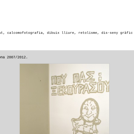
at, calcomofotografia, dibuix lliure, retolisme, dis-seny gràfic
ona 2007/2012.