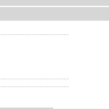
-----------------------------------------
-----------------------------------------
-----------------------------------------