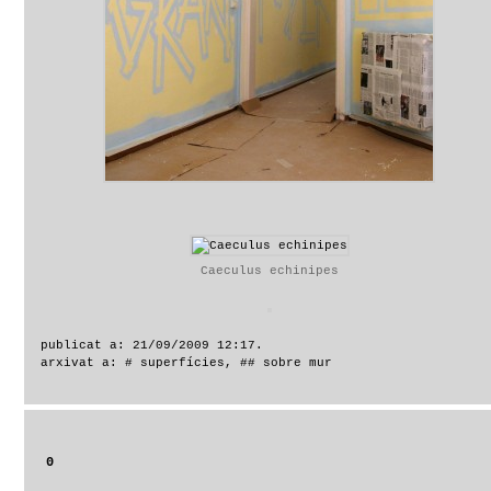
Caeculus echinipes
publicat a: 21/09/2009 12:17.
arxivat a:
# superfícies
,
## sobre mur
0