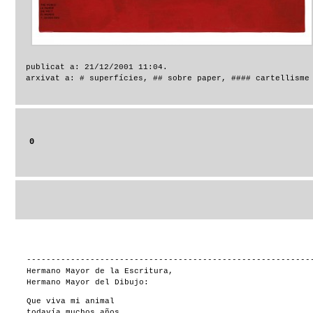
publicat a: 21/12/2001 11:04.
arxivat a:
# superfícies
,
## sobre paper
,
#### cartellisme
0
----------------------------------------------------------
Hermano Mayor de la Escritura,
Hermano Mayor del Dibujo:
Que viva mi animal
todavía muchos años