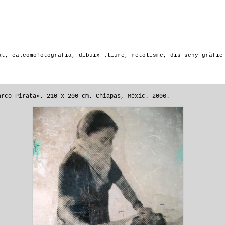
at, calcomofotografia, dibuix lliure, retolisme, dis-seny gràfic
arco Pirata». 210 x 200 cm. Chiapas, Mèxic. 2006.