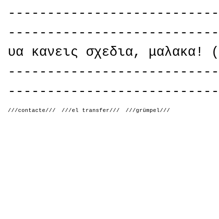
---------------------------
---------------------------
υα κανεις σχεδια, μαλακα! (
---------------------------
---------------------------
///contacte///
///el transfer///
///grümpel///