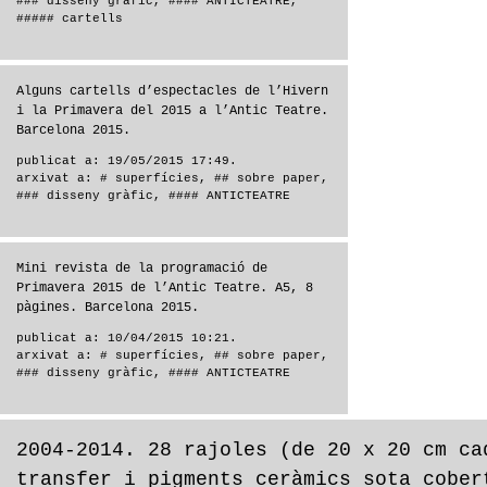
### disseny gràfic
,
#### ANTICTEATRE
,
##### cartells
Alguns cartells d’espectacles de l’Hivern
i la Primavera del 2015 a l’Antic Teatre.
Barcelona 2015.
publicat a: 19/05/2015 17:49.
arxivat a:
# superfícies
,
## sobre paper
,
### disseny gràfic
,
#### ANTICTEATRE
Mini revista de la programació de
Primavera 2015 de l’Antic Teatre. A5, 8
pàgines. Barcelona 2015.
publicat a: 10/04/2015 10:21.
arxivat a:
# superfícies
,
## sobre paper
,
### disseny gràfic
,
#### ANTICTEATRE
2004-2014. 28 rajoles (de 20 x 20 cm ca
transfer i pigments ceràmics sota cober