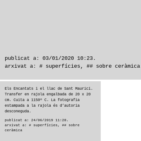
publicat a: 03/01/2020 10:23.
arxivat a:
# superfícies
,
## sobre ceràmica
Els Encantats i el llac de Sant Maurici.
Transfer en rajola engalbada de 20 x 20
cm. Cuita a 1150º C. La fotografia
estampada a la rajola és d’autoria
desconeguda.
publicat a: 24/06/2019 11:28.
arxivat a:
# superfícies
,
## sobre
ceràmica