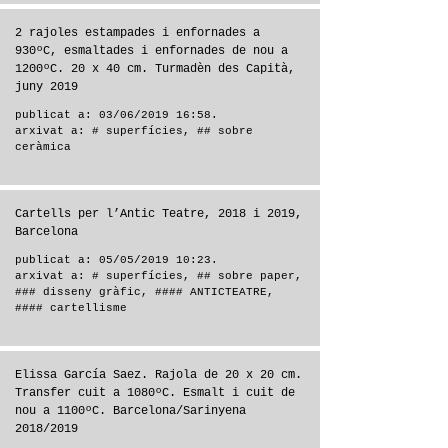
2 rajoles estampades i enfornades a
930ºC, esmaltades i enfornades de nou a
1200ºC. 20 x 40 cm. Turmadèn des Capità,
juny 2019
publicat a: 03/06/2019 16:58.
arxivat a:
# superfícies
,
## sobre
ceràmica
Cartells per l’Antic Teatre, 2018 i 2019,
Barcelona
publicat a: 05/05/2019 10:23.
arxivat a:
# superfícies
,
## sobre paper
,
### disseny gràfic
,
#### ANTICTEATRE
,
#### cartellisme
Elissa García Saez. Rajola de 20 x 20 cm.
Transfer cuit a 1080ºC. Esmalt i cuit de
nou a 1100ºC. Barcelona/Sarinyena
2018/2019