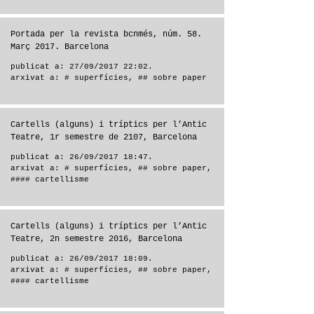
Portada per la revista bcnmés, núm. 58.
Març 2017. Barcelona
publicat a: 27/09/2017 22:02.
arxivat a:
# superfícies
,
## sobre paper
Cartells (alguns) i tríptics per l’Antic
Teatre, 1r semestre de 2107, Barcelona
publicat a: 26/09/2017 18:47.
arxivat a:
# superfícies
,
## sobre paper
,
#### cartellisme
Cartells (alguns) i tríptics per l’Antic
Teatre, 2n semestre 2016, Barcelona
publicat a: 26/09/2017 18:09.
arxivat a:
# superfícies
,
## sobre paper
,
#### cartellisme